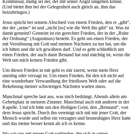
Kommissar, mutig sei der, der mit seiner Angst umgehen könne.
(Und bietet ihm bei der Gelegenheit auch gleich an, ihm das
beizubringen.)
Jesus spricht bei seinem Abschied von einem Frieden, den er „gibt“,
der der „seine“ ist und „nicht [so] wie die Welt ihn gibt“ ist. Was ist
damit gemeint? Gemeint ist ein gerechter Frieden, der in der „Ruhe
der Ordnung“ (Augustinus) besteht. Es geht um einen Frieden, der
mit Versöhnung mit Gott und meinen Nächsten zu tun hat, um die
ich bitten und die ich gewähren darf. Und es geht schließlich um
einen Frieden, der auch dann Bestand hat und mächtig ist, wenn die
Welt um mich keinen Frieden gibt.
Um diesen Frieden in mir geht es mir zuerst, wenn mein Herz
unruhig oder verzagt ist. Um einen Frieden, für den ich nicht auf
eine wunderbare Verwandlung der friedlosen Welt oder auf die
Bekehrung meiner schwierigen Nächsten warten muss.
Manchmal spreche laut aus, was mich bedrängt. Abends allein am
Gebetsplatz in meinem Zimmer. Manchmal auch mit anderen in der
Kapelle. Und ich bitte um den Heiligen Geist, den „Beistand“, von
dem Jesus spricht. Durch ihn vereinigt sich mit mir jener Gott, der
Mensch wurde und selbst ein verzagtes und beunruhigtes Herz hatte
und das meine besser kennt als ich es kenne.
Wo wir uns mit jenem Gott verbinden, der sich in seiner