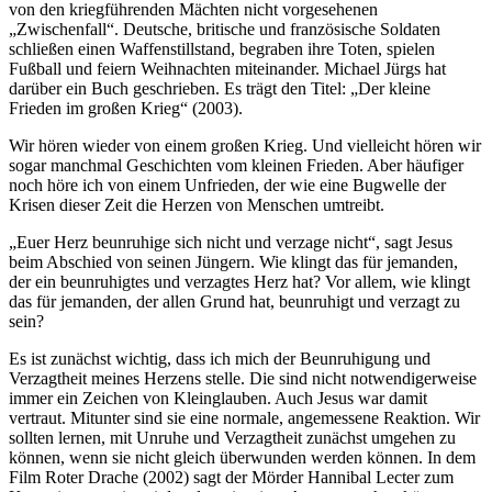
von den kriegführenden Mächten nicht vorgesehenen
„Zwischenfall“. Deutsche, britische und französische Soldaten
schließen einen Waffenstillstand, begraben ihre Toten, spielen
Fußball und feiern Weihnachten miteinander. Michael Jürgs hat
darüber ein Buch geschrieben. Es trägt den Titel: „Der kleine
Frieden im großen Krieg“ (2003).
Wir hören wieder von einem großen Krieg. Und vielleicht hören wir
sogar manchmal Geschichten vom kleinen Frieden. Aber häufiger
noch höre ich von einem Unfrieden, der wie eine Bugwelle der
Krisen dieser Zeit die Herzen von Menschen umtreibt.
„Euer Herz beunruhige sich nicht und verzage nicht“, sagt Jesus
beim Abschied von seinen Jüngern. Wie klingt das für jemanden,
der ein beunruhigtes und verzagtes Herz hat? Vor allem, wie klingt
das für jemanden, der allen Grund hat, beunruhigt und verzagt zu
sein?
Es ist zunächst wichtig, dass ich mich der Beunruhigung und
Verzagtheit meines Herzens stelle. Die sind nicht notwendigerweise
immer ein Zeichen von Kleinglauben. Auch Jesus war damit
vertraut. Mitunter sind sie eine normale, angemessene Reaktion. Wir
sollten lernen, mit Unruhe und Verzagtheit zunächst umgehen zu
können, wenn sie nicht gleich überwunden werden können. In dem
Film Roter Drache (2002) sagt der Mörder Hannibal Lecter zum