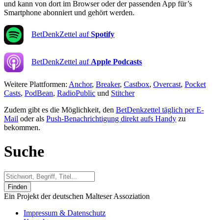
und kann von dort im Browser oder der passenden App für’s
Smartphone abonniert und gehört werden.
BetDenkZettel auf
Spotify
BetDenkZettel auf
Apple Podcasts
Weitere Plattformen:
Anchor
,
Breaker
,
Castbox
,
Overcast
,
Pocket
Casts
,
PodBean
,
RadioPublic
und
Stitcher
Zudem gibt es die Möglichkeit, den
BetDenkzettel täglich per E-
Mail
oder als
Push-Benachrichtigung direkt aufs Handy
zu
bekommen.
Suche
Finden
Ein Projekt der deutschen Malteser Assoziation
Impressum & Datenschutz