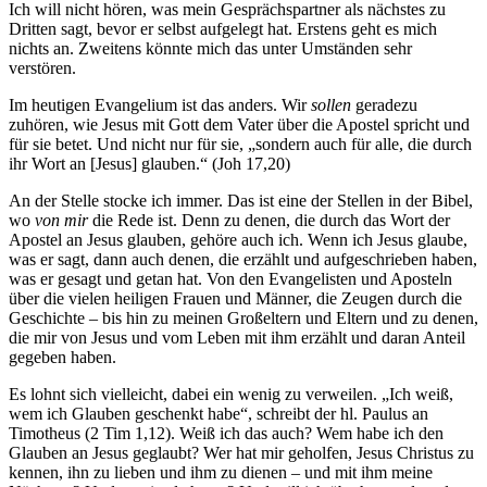
Ich will nicht hören, was mein Gesprächspartner als nächstes zu
Dritten sagt, bevor er selbst aufgelegt hat. Erstens geht es mich
nichts an. Zweitens könnte mich das unter Umständen sehr
verstören.
Im heutigen Evangelium ist das anders. Wir
sollen
geradezu
zuhören, wie Jesus mit Gott dem Vater über die Apostel spricht und
für sie betet. Und nicht nur für sie, „sondern auch für alle, die durch
ihr Wort an [Jesus] glauben.“ (Joh 17,20)
An der Stelle stocke ich immer. Das ist eine der Stellen in der Bibel,
wo
von mir
die Rede ist. Denn zu denen, die durch das Wort der
Apostel an Jesus glauben, gehöre auch ich. Wenn ich Jesus glaube,
was er sagt, dann auch denen, die erzählt und aufgeschrieben haben,
was er gesagt und getan hat. Von den Evangelisten und Aposteln
über die vielen heiligen Frauen und Männer, die Zeugen durch die
Geschichte – bis hin zu meinen Großeltern und Eltern und zu denen,
die mir von Jesus und vom Leben mit ihm erzählt und daran Anteil
gegeben haben.
Es lohnt sich vielleicht, dabei ein wenig zu verweilen. „Ich weiß,
wem ich Glauben geschenkt habe“, schreibt der hl. Paulus an
Timotheus (2 Tim 1,12). Weiß ich das auch? Wem habe ich den
Glauben an Jesus geglaubt? Wer hat mir geholfen, Jesus Christus zu
kennen, ihn zu lieben und ihm zu dienen – und mit ihm meine