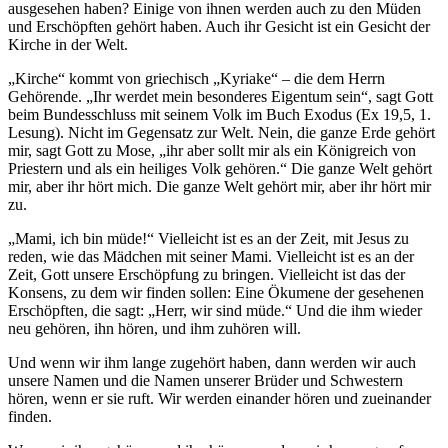
ausgesehen haben? Einige von ihnen werden auch zu den Müden
und Erschöpften gehört haben. Auch ihr Gesicht ist ein Gesicht der
Kirche in der Welt.
„Kirche“ kommt von griechisch „Kyriake“ – die dem Herrn
Gehörende. „Ihr werdet mein besonderes Eigentum sein“, sagt Gott
beim Bundesschluss mit seinem Volk im Buch Exodus (Ex 19,5, 1.
Lesung). Nicht im Gegensatz zur Welt. Nein, die ganze Erde gehört
mir, sagt Gott zu Mose, „ihr aber sollt mir als ein Königreich von
Priestern und als ein heiliges Volk gehören.“ Die ganze Welt gehört
mir, aber ihr hört mich. Die ganze Welt gehört mir, aber ihr hört mir
zu.
„Mami, ich bin müde!“ Vielleicht ist es an der Zeit, mit Jesus zu
reden, wie das Mädchen mit seiner Mami. Vielleicht ist es an der
Zeit, Gott unsere Erschöpfung zu bringen. Vielleicht ist das der
Konsens, zu dem wir finden sollen: Eine Ökumene der gesehenen
Erschöpften, die sagt: „Herr, wir sind müde.“ Und die ihm wieder
neu gehören, ihn hören, und ihm zuhören will.
Und wenn wir ihm lange zugehört haben, dann werden wir auch
unsere Namen und die Namen unserer Brüder und Schwestern
hören, wenn er sie ruft. Wir werden einander hören und zueinander
finden.