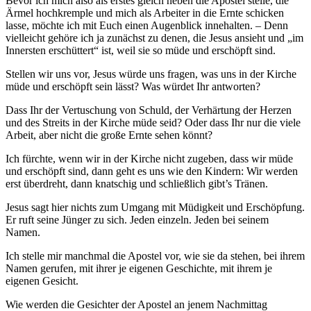
Bevor ich mich also als erstes gleich neben die Apostel stelle, die
Ärmel hochkremple und mich als Arbeiter in die Ernte schicken
lasse, möchte ich mit Euch einen Augenblick innehalten. – Denn
vielleicht gehöre ich ja zunächst zu denen, die Jesus ansieht und „im
Innersten erschüttert“ ist, weil sie so müde und erschöpft sind.
Stellen wir uns vor, Jesus würde uns fragen, was uns in der Kirche
müde und erschöpft sein lässt? Was würdet Ihr antworten?
Dass Ihr der Vertuschung von Schuld, der Verhärtung der Herzen
und des Streits in der Kirche müde seid? Oder dass Ihr nur die viele
Arbeit, aber nicht die große Ernte sehen könnt?
Ich fürchte, wenn wir in der Kirche nicht zugeben, dass wir müde
und erschöpft sind, dann geht es uns wie den Kindern: Wir werden
erst überdreht, dann knatschig und schließlich gibt’s Tränen.
Jesus sagt hier nichts zum Umgang mit Müdigkeit und Erschöpfung.
Er ruft seine Jünger zu sich. Jeden einzeln. Jeden bei seinem
Namen.
Ich stelle mir manchmal die Apostel vor, wie sie da stehen, bei ihrem
Namen gerufen, mit ihrer je eigenen Geschichte, mit ihrem je
eigenen Gesicht.
Wie werden die Gesichter der Apostel an jenem Nachmittag