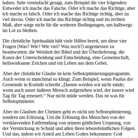
haben. Sehr vereinfacht gesagt, zum Beispiel die vier folgenden:
Entweder ich mache das Falsche. Oder ich mache das Richtige, aber
ich mache es falsch. Oder ich mache das Richtige richtig, aber zu
viel davon. Oder ich mache das Richtige richtig und im rechten
Maß, aber sorge nicht für die weiteren Bedingungen, um halbwegs
im Lot zu bleiben.
Die christliche Spiritualität hält viele Hilfen bereit, um diese vier
Fragen (Was? Wie? Wie viel? Was noch?) angemessen zu
beantworten: die Weisheit der Bibel und der Überlieferung, die
Kunst der Unterscheidung und Entscheidung, eine Gemeinschaft,
heilswirksame Zeichen und ein Leben aus dem Gebet.
Aber der christliche Glaube ist kein Selbstoptimierungsprogramm.
Auch wenn es manchmal so klingt. Zum Beispiel, wenn Paulus der
Gemeinde in Korinth schreibt „Darum werden wir nicht müde;
wenn auch unser äußerer Mensch aufgerieben wird, der innere wird
Tag für Tag erneuert.“ Nur nicht müde werden. Das ist was für
Selbstoptimierer.
Aber im Glauben der Christen geht es nicht um Selbstoptimierung,
sondern um Erlösung. Um die Erlösung des Menschen von der
versklavenden Entfremdung von seinem göttlichen Ursprung, von
der Verstrickung in Schuld und allen ihren lebensfeindlichen Folgen.
Und das, indem wir Anteil am Leben Gottes bekommen: Gott