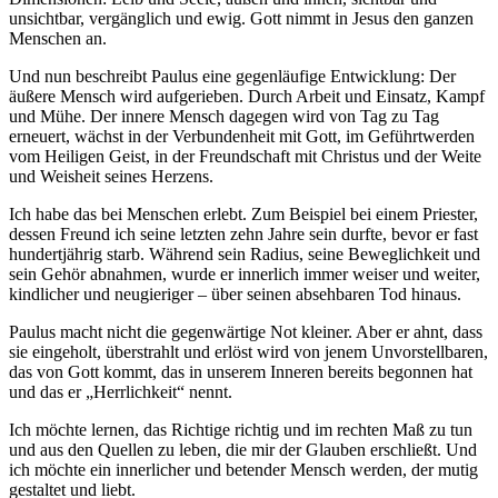
unsichtbar, vergänglich und ewig. Gott nimmt in Jesus den ganzen
Menschen an.
Und nun beschreibt Paulus eine gegenläufige Entwicklung: Der
äußere Mensch wird aufgerieben. Durch Arbeit und Einsatz, Kampf
und Mühe. Der innere Mensch dagegen wird von Tag zu Tag
erneuert, wächst in der Verbundenheit mit Gott, im Geführtwerden
vom Heiligen Geist, in der Freundschaft mit Christus und der Weite
und Weisheit seines Herzens.
Ich habe das bei Menschen erlebt. Zum Beispiel bei einem Priester,
dessen Freund ich seine letzten zehn Jahre sein durfte, bevor er fast
hundertjährig starb. Während sein Radius, seine Beweglichkeit und
sein Gehör abnahmen, wurde er innerlich immer weiser und weiter,
kindlicher und neugieriger – über seinen absehbaren Tod hinaus.
Paulus macht nicht die gegenwärtige Not kleiner. Aber er ahnt, dass
sie eingeholt, überstrahlt und erlöst wird von jenem Unvorstellbaren,
das von Gott kommt, das in unserem Inneren bereits begonnen hat
und das er „Herrlichkeit“ nennt.
Ich möchte lernen, das Richtige richtig und im rechten Maß zu tun
und aus den Quellen zu leben, die mir der Glauben erschließt. Und
ich möchte ein innerlicher und betender Mensch werden, der mutig
gestaltet und liebt.