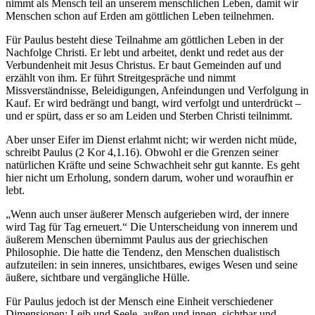
nimmt als Mensch teil an unserem menschlichen Leben, damit wir
Menschen schon auf Erden am göttlichen Leben teilnehmen.
Für Paulus besteht diese Teilnahme am göttlichen Leben in der
Nachfolge Christi. Er lebt und arbeitet, denkt und redet aus der
Verbundenheit mit Jesus Christus. Er baut Gemeinden auf und
erzählt von ihm. Er führt Streitgespräche und nimmt
Missverständnisse, Beleidigungen, Anfeindungen und Verfolgung in
Kauf. Er wird bedrängt und bangt, wird verfolgt und unterdrückt –
und er spürt, dass er so am Leiden und Sterben Christi teilnimmt.
Aber unser Eifer im Dienst erlahmt nicht; wir werden nicht müde,
schreibt Paulus (2 Kor 4,1.16). Obwohl er die Grenzen seiner
natürlichen Kräfte und seine Schwachheit sehr gut kannte. Es geht
hier nicht um Erholung, sondern darum, woher und woraufhin er
lebt.
„Wenn auch unser äußerer Mensch aufgerieben wird, der innere
wird Tag für Tag erneuert.“ Die Unterscheidung von innerem und
äußerem Menschen übernimmt Paulus aus der griechischen
Philosophie. Die hatte die Tendenz, den Menschen dualistisch
aufzuteilen: in sein inneres, unsichtbares, ewiges Wesen und seine
äußere, sichtbare und vergängliche Hülle.
Für Paulus jedoch ist der Mensch eine Einheit verschiedener
Dimensionen: Leib und Seele, außen und innen, sichtbar und