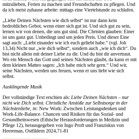
mitzulieben, Ferien zu machen und Freundschaften zu pflegen. Und
da ich meist zuhause arbeite: mittags eine Viertelstunde zu schlafen.
„Liebe Deinen Nächsten wie dich selbst“ ist nur dann kein
bedrohliches Gebot, wenn einer sich gut ist. Und sich gut zu sein,
lernen wir von denen, die uns gut sind. Die Christen glauben: Einer
ist uns ganz gut. Unbedingt und um jeden Preis. Und dieser Eine
sagt auch: „Liebt einander wie ich euch geliebt habe.“ (vgl. Joh
13,34) Nicht nur „wie dich selbst“, sondern auch „wie ich dich“. Du
bist nicht allein mit deiner Liebe zu dir. Und du bist dir anvertraut.
Wo ein Mensch das Gott und seinen Nächsten glaubt, da kann er mit
dem kleinen Matteo sagen: „Ich habe mich sehr gern.“ Und wir,
seine Nächsten, werden uns freuen, wenn er uns liebt wie sich
selbst.
Ausklingende Musik
Der vollständige Text erschien als:
Liebe Deinen Nächsten – nur
nicht wie Dich selbst. Christliche Anstöße zur Selbstsorge in der
Nächstenliebe, in:
New Work: Zwischen Leistungsdenken und
Work-Life-Balance. Chancen und Risiken für das Sozial- und
Gesundheitswesen (Ethische Herausforderungen in Medizin und
Pflege 12), herausgegeben von Ingo Proft und Franziskus von
Heereman, Ostfildern 2024,71-81