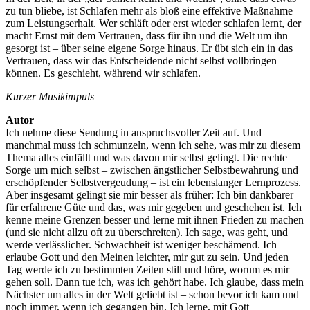
zu tun bliebe, ist Schlafen mehr als bloß eine effektive Maßnahme
zum Leistungserhalt. Wer schläft oder erst wieder schlafen lernt, der
macht Ernst mit dem Vertrauen, dass für ihn und die Welt um ihn
gesorgt ist – über seine eigene Sorge hinaus. Er übt sich ein in das
Vertrauen, dass wir das Entscheidende nicht selbst vollbringen
können. Es geschieht, während wir schlafen.
Kurzer Musikimpuls
Autor
Ich nehme diese Sendung in anspruchsvoller Zeit auf. Und
manchmal muss ich schmunzeln, wenn ich sehe, was mir zu diesem
Thema alles einfällt und was davon mir selbst gelingt. Die rechte
Sorge um mich selbst – zwischen ängstlicher Selbstbewahrung und
erschöpfender Selbstvergeudung – ist ein lebenslanger Lernprozess.
Aber insgesamt gelingt sie mir besser als früher: Ich bin dankbarer
für erfahrene Güte und das, was mir gegeben und geschehen ist. Ich
kenne meine Grenzen besser und lerne mit ihnen Frieden zu machen
(und sie nicht allzu oft zu überschreiten). Ich sage, was geht, und
werde verlässlicher. Schwachheit ist weniger beschämend. Ich
erlaube Gott und den Meinen leichter, mir gut zu sein. Und jeden
Tag werde ich zu bestimmten Zeiten still und höre, worum es mir
gehen soll. Dann tue ich, was ich gehört habe. Ich glaube, dass mein
Nächster um alles in der Welt geliebt ist – schon bevor ich kam und
noch immer, wenn ich gegangen bin. Ich lerne, mit Gott