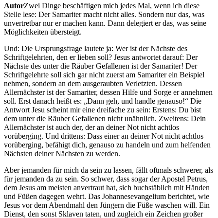
Autor
Zwei Dinge beschäftigen mich jedes Mal, wenn ich diese
Stelle lese: Der Samariter macht nicht alles. Sondern nur das, was
unvertretbar nur er machen kann. Dann delegiert er das, was seine
Möglichkeiten übersteigt.
Und: Die Ursprungsfrage lautete ja: Wer ist der Nächste des
Schriftgelehrten, den er lieben soll? Jesus antwortet darauf: Der
Nächste des unter die Räuber Gefallenen ist der Samariter! Der
Schriftgelehrte soll sich gar nicht zuerst am Samariter ein Beispiel
nehmen, sondern an dem ausgeraubten Verletzten. Dessen
Allernächster ist der Samariter, dessen Hilfe und Sorge er annehmen
soll. Erst danach heißt es: „Dann geh, und handle genauso!“ Die
Antwort Jesu scheint mir eine dreifache zu sein: Erstens: Du bist
dem unter die Räuber Gefallenen nicht unähnlich. Zweitens: Dein
Allernächster ist auch der, der an deiner Not nicht achtlos
vorüberging. Und drittens: Dass einer an deiner Not nicht achtlos
vorüberging, befähigt dich, genauso zu handeln und zum helfenden
Nächsten deiner Nächsten zu werden.
Aber jemanden für mich da sein zu lassen, fällt oftmals schwerer, als
für jemanden da zu sein. So schwer, dass sogar der Apostel Petrus,
dem Jesus am meisten anvertraut hat, sich buchstäblich mit Händen
und Füßen dagegen wehrt. Das Johannesevangelium berichtet, wie
Jesus vor dem Abendmahl den Jüngern die Füße waschen will. Ein
Dienst, den sonst Sklaven taten, und zugleich ein Zeichen großer