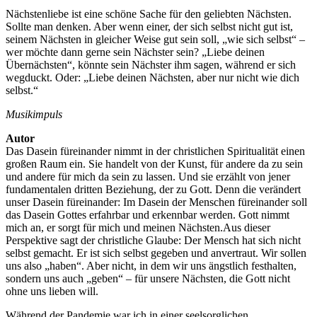
Nächstenliebe ist eine schöne Sache für den geliebten Nächsten.
Sollte man denken. Aber wenn einer, der sich selbst nicht gut ist,
seinem Nächsten in gleicher Weise gut sein soll, „wie sich selbst“ –
wer möchte dann gerne sein Nächster sein? „Liebe deinen
Übernächsten“, könnte sein Nächster ihm sagen, während er sich
wegduckt. Oder: „Liebe deinen Nächsten, aber nur nicht wie dich
selbst.“
Musikimpuls
Autor
Das Dasein füreinander nimmt in der christlichen Spiritualität einen
großen Raum ein. Sie handelt von der Kunst, für andere da zu sein
und andere für mich da sein zu lassen. Und sie erzählt von jener
fundamentalen dritten Beziehung, der zu Gott. Denn die verändert
unser Dasein füreinander: Im Dasein der Menschen füreinander soll
das Dasein Gottes erfahrbar und erkennbar werden. Gott nimmt
mich an, er sorgt für mich und meinen Nächsten.Aus dieser
Perspektive sagt der christliche Glaube: Der Mensch hat sich nicht
selbst gemacht. Er ist sich selbst gegeben und anvertraut. Wir sollen
uns also „haben“. Aber nicht, in dem wir uns ängstlich festhalten,
sondern uns auch „geben“ – für unsere Nächsten, die Gott nicht
ohne uns lieben will.
Während der Pandemie war ich in einer seelsorglichen