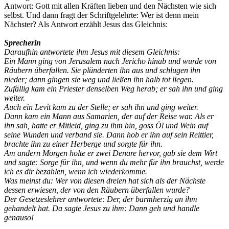
Antwort: Gott mit allen Kräften lieben und den Nächsten wie sich
selbst. Und dann fragt der Schriftgelehrte: Wer ist denn mein
Nächster? Als Antwort erzählt Jesus das Gleichnis:
Sprecherin
Daraufhin antwortete ihm Jesus mit diesem Gleichnis:
Ein Mann ging von Jerusalem nach Jericho hinab und wurde von
Räubern überfallen. Sie plünderten ihn aus und schlugen ihn
nieder; dann gingen sie weg und ließen ihn halb tot liegen.
Zufällig kam ein Priester denselben Weg herab; er sah ihn und ging
weiter.
Auch ein Levit kam zu der Stelle; er sah ihn und ging weiter.
Dann kam ein Mann aus Samarien, der auf der Reise war. Als er
ihn sah, hatte er Mitleid, ging zu ihm hin, goss Öl und Wein auf
seine Wunden und verband sie. Dann hob er ihn auf sein Reittier,
brachte ihn zu einer Herberge und sorgte für ihn.
Am andern Morgen holte er zwei Denare hervor, gab sie dem Wirt
und sagte: Sorge für ihn, und wenn du mehr für ihn brauchst, werde
ich es dir bezahlen, wenn ich wiederkomme.
Was meinst du: Wer von diesen dreien hat sich als der Nächste
dessen erwiesen, der von den Räubern überfallen wurde?
Der Gesetzeslehrer antwortete: Der, der barmherzig an ihm
gehandelt hat. Da sagte Jesus zu ihm: Dann geh und handle
genauso!