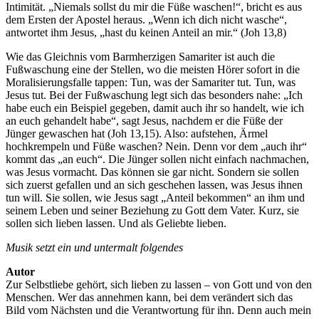
Intimität. „Niemals sollst du mir die Füße waschen!“, bricht es aus
dem Ersten der Apostel heraus. „Wenn ich dich nicht wasche“,
antwortet ihm Jesus, „hast du keinen Anteil an mir.“ (Joh 13,8)
Wie das Gleichnis vom Barmherzigen Samariter ist auch die
Fußwaschung eine der Stellen, wo die meisten Hörer sofort in die
Moralisierungsfalle tappen: Tun, was der Samariter tut. Tun, was
Jesus tut. Bei der Fußwaschung legt sich das besonders nahe: „Ich
habe euch ein Beispiel gegeben, damit auch ihr so handelt, wie ich
an euch gehandelt habe“, sagt Jesus, nachdem er die Füße der
Jünger gewaschen hat (Joh 13,15). Also: aufstehen, Ärmel
hochkrempeln und Füße waschen? Nein. Denn vor dem „auch ihr“
kommt das „an euch“. Die Jünger sollen nicht einfach nachmachen,
was Jesus vormacht. Das können sie gar nicht. Sondern sie sollen
sich zuerst gefallen und an sich geschehen lassen, was Jesus ihnen
tun will. Sie sollen, wie Jesus sagt „Anteil bekommen“ an ihm und
seinem Leben und seiner Beziehung zu Gott dem Vater. Kurz, sie
sollen sich lieben lassen. Und als Geliebte lieben.
Musik setzt ein und untermalt folgendes
Autor
Zur Selbstliebe gehört, sich lieben zu lassen – von Gott und von den
Menschen. Wer das annehmen kann, bei dem verändert sich das
Bild vom Nächsten und die Verantwortung für ihn. Denn auch mein