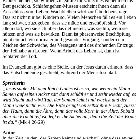
Kinder meinen, sie würden zur Strafe für schlechtes Benehmen ins
Bett geschickt. Schlafengehen-Müssen erscheint ihnen dann als
Ausschluss vom Leben. Wachbleiben wird zur Überlebensfrage.
Das ist nicht nur bei Kindern so. Vielen Menschen fällt es ein Leben
lang schwer, zuzugeben, dass sie müde und erschöpft sind. Vor
allem dort, wo sie sich über das definieren, was sie tun, wem sie
nützen und was sie bewirken. Dann ist phasenweise Erschöpfung
nicht einfach ein normaler und gesunder Vorgang, sondern ein
Zeichen der Schwäche, des Versagens und des drohenden Entzugs
der Teilhabe am Leben. Wenn Arbeit das Leben ist, dann ist
Schlafen der Tod.
Im Evangelium gibt es eine Stelle, an der Jesus daran erinnert, dass
das Entscheidende geschieht, während der Mensch schläft:
Sprecherin
„Jesus sagte: Mit dem Reich Gottes ist es so, wie wenn ein Mann
Samen auf seinen Acker sät; dann schläft er und steht wieder auf, es
wird Nacht und wird Tag, der Samen keimt und wächst und der
Mann weiß nicht, wie. Die Erde bringt von selbst ihre Frucht, zuerst
den Halm, dann die Ähre, dann das volle Korn in der Ähre. Sobald
aber die Frucht reif ist, legt er die Sichel an; denn die Zeit der Ernte
ist da.“
(Mk 4,26-29)
Autor
In der Zeit, in der „der Samen keimt und wächst“, ohne dass etwas