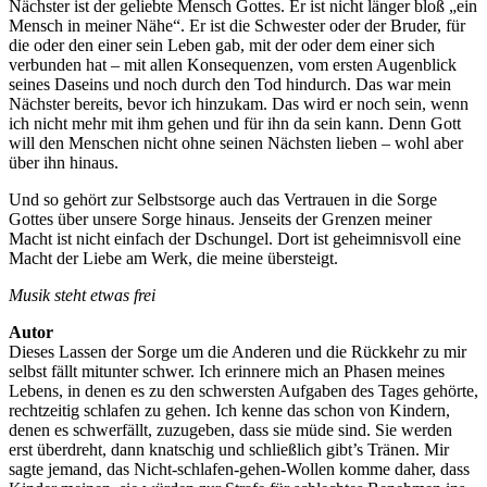
Nächster ist der geliebte Mensch Gottes. Er ist nicht länger bloß „ein
Mensch in meiner Nähe“. Er ist die Schwester oder der Bruder, für
die oder den einer sein Leben gab, mit der oder dem einer sich
verbunden hat – mit allen Konsequenzen, vom ersten Augenblick
seines Daseins und noch durch den Tod hindurch. Das war mein
Nächster bereits, bevor ich hinzukam. Das wird er noch sein, wenn
ich nicht mehr mit ihm gehen und für ihn da sein kann. Denn Gott
will den Menschen nicht ohne seinen Nächsten lieben – wohl aber
über ihn hinaus.
Und so gehört zur Selbstsorge auch das Vertrauen in die Sorge
Gottes über unsere Sorge hinaus. Jenseits der Grenzen meiner
Macht ist nicht einfach der Dschungel. Dort ist geheimnisvoll eine
Macht der Liebe am Werk, die meine übersteigt.
Musik steht etwas frei
Autor
Dieses Lassen der Sorge um die Anderen und die Rückkehr zu mir
selbst fällt mitunter schwer. Ich erinnere mich an Phasen meines
Lebens, in denen es zu den schwersten Aufgaben des Tages gehörte,
rechtzeitig schlafen zu gehen. Ich kenne das schon von Kindern,
denen es schwerfällt, zuzugeben, dass sie müde sind. Sie werden
erst überdreht, dann knatschig und schließlich gibt’s Tränen. Mir
sagte jemand, das Nicht-schlafen-gehen-Wollen komme daher, dass