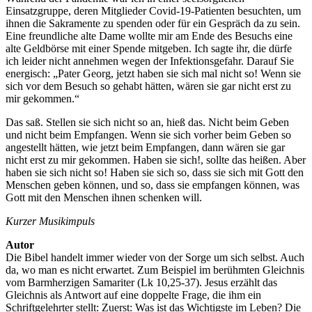
Einsatzgruppe, deren Mitglieder Covid-19-Patienten besuchten, um
ihnen die Sakramente zu spenden oder für ein Gespräch da zu sein.
Eine freundliche alte Dame wollte mir am Ende des Besuchs eine
alte Geldbörse mit einer Spende mitgeben. Ich sagte ihr, die dürfe
ich leider nicht annehmen wegen der Infektionsgefahr. Darauf Sie
energisch: „Pater Georg, jetzt haben sie sich mal nicht so! Wenn sie
sich vor dem Besuch so gehabt hätten, wären sie gar nicht erst zu
mir gekommen.“
Das saß. Stellen sie sich nicht so an, hieß das. Nicht beim Geben
und nicht beim Empfangen. Wenn sie sich vorher beim Geben so
angestellt hätten, wie jetzt beim Empfangen, dann wären sie gar
nicht erst zu mir gekommen. Haben sie sich!, sollte das heißen. Aber
haben sie sich nicht so! Haben sie sich so, dass sie sich mit Gott den
Menschen geben können, und so, dass sie empfangen können, was
Gott mit den Menschen ihnen schenken will.
Kurzer Musikimpuls
Autor
Die Bibel handelt immer wieder von der Sorge um sich selbst. Auch
da, wo man es nicht erwartet. Zum Beispiel im berühmten Gleichnis
vom Barmherzigen Samariter (Lk 10,25-37). Jesus erzählt das
Gleichnis als Antwort auf eine doppelte Frage, die ihm ein
Schriftgelehrter stellt: Zuerst: Was ist das Wichtigste im Leben? Die