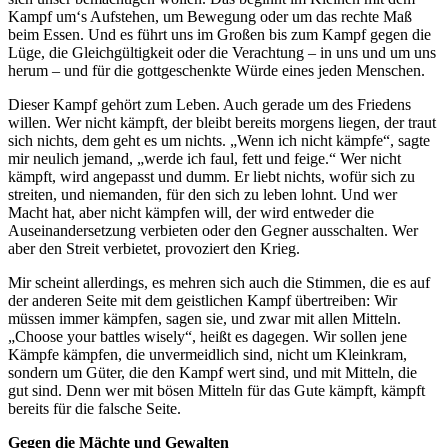
Kampf um‘s Aufstehen, um Bewegung oder um das rechte Maß
beim Essen. Und es führt uns im Großen bis zum Kampf gegen die
Lüge, die Gleichgültigkeit oder die Verachtung – in uns und um uns
herum – und für die gottgeschenkte Würde eines jeden Menschen.
Dieser Kampf gehört zum Leben. Auch gerade um des Friedens
willen. Wer nicht kämpft, der bleibt bereits morgens liegen, der traut
sich nichts, dem geht es um nichts. „Wenn ich nicht kämpfe“, sagte
mir neulich jemand, „werde ich faul, fett und feige.“ Wer nicht
kämpft, wird angepasst und dumm. Er liebt nichts, wofür sich zu
streiten, und niemanden, für den sich zu leben lohnt. Und wer
Macht hat, aber nicht kämpfen will, der wird entweder die
Auseinandersetzung verbieten oder den Gegner ausschalten. Wer
aber den Streit verbietet, provoziert den Krieg.
Mir scheint allerdings, es mehren sich auch die Stimmen, die es auf
der anderen Seite mit dem geistlichen Kampf übertreiben: Wir
müssen immer kämpfen, sagen sie, und zwar mit allen Mitteln.
„Choose your battles wisely“, heißt es dagegen. Wir sollen jene
Kämpfe kämpfen, die unvermeidlich sind, nicht um Kleinkram,
sondern um Güter, die den Kampf wert sind, und mit Mitteln, die
gut sind. Denn wer mit bösen Mitteln für das Gute kämpft, kämpft
bereits für die falsche Seite.
Gegen die Mächte und Gewalten