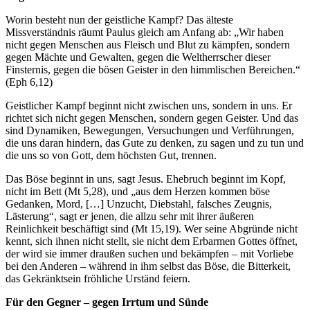
Worin besteht nun der geistliche Kampf? Das älteste
Missverständnis räumt Paulus gleich am Anfang ab: „Wir haben
nicht gegen Menschen aus Fleisch und Blut zu kämpfen, sondern
gegen Mächte und Gewalten, gegen die Weltherrscher dieser
Finsternis, gegen die bösen Geister in den himmlischen Bereichen.“
(Eph 6,12)
Geistlicher Kampf beginnt nicht zwischen uns, sondern in uns. Er
richtet sich nicht gegen Menschen, sondern gegen Geister. Und das
sind Dynamiken, Bewegungen, Versuchungen und Verführungen,
die uns daran hindern, das Gute zu denken, zu sagen und zu tun und
die uns so von Gott, dem höchsten Gut, trennen.
Das Böse beginnt in uns, sagt Jesus. Ehebruch beginnt im Kopf,
nicht im Bett (Mt 5,28), und „aus dem Herzen kommen böse
Gedanken, Mord, […] Unzucht, Diebstahl, falsches Zeugnis,
Lästerung“, sagt er jenen, die allzu sehr mit ihrer äußeren
Reinlichkeit beschäftigt sind (Mt 15,19). Wer seine Abgründe nicht
kennt, sich ihnen nicht stellt, sie nicht dem Erbarmen Gottes öffnet,
der wird sie immer draußen suchen und bekämpfen – mit Vorliebe
bei den Anderen – während in ihm selbst das Böse, die Bitterkeit,
das Gekränktsein fröhliche Urständ feiern.
Für den Gegner – gegen Irrtum und Sünde