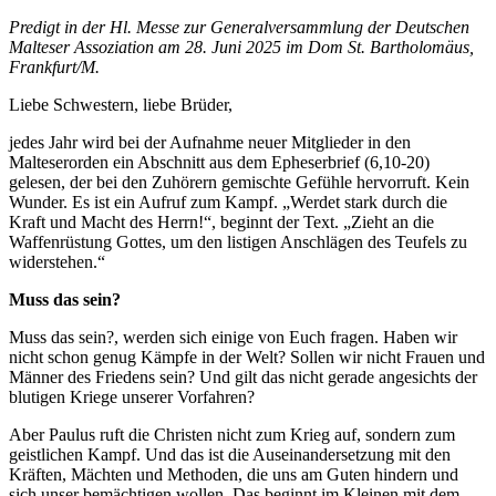
Predigt in der Hl. Messe zur Generalversammlung der Deutschen
Malteser Assoziation am 28. Juni 2025 im Dom St. Bartholomäus,
Frankfurt/M.
Liebe Schwestern, liebe Brüder,
jedes Jahr wird bei der Aufnahme neuer Mitglieder in den
Malteserorden ein Abschnitt aus dem Epheserbrief (6,10-20)
gelesen, der bei den Zuhörern gemischte Gefühle hervorruft. Kein
Wunder. Es ist ein Aufruf zum Kampf. „Werdet stark durch die
Kraft und Macht des Herrn!“, beginnt der Text. „Zieht an die
Waffenrüstung Gottes, um den listigen Anschlägen des Teufels zu
widerstehen.“
Muss das sein?
Muss das sein?, werden sich einige von Euch fragen. Haben wir
nicht schon genug Kämpfe in der Welt? Sollen wir nicht Frauen und
Männer des Friedens sein? Und gilt das nicht gerade angesichts der
blutigen Kriege unserer Vorfahren?
Aber Paulus ruft die Christen nicht zum Krieg auf, sondern zum
geistlichen Kampf. Und das ist die Auseinandersetzung mit den
Kräften, Mächten und Methoden, die uns am Guten hindern und
sich unser bemächtigen wollen. Das beginnt im Kleinen mit dem