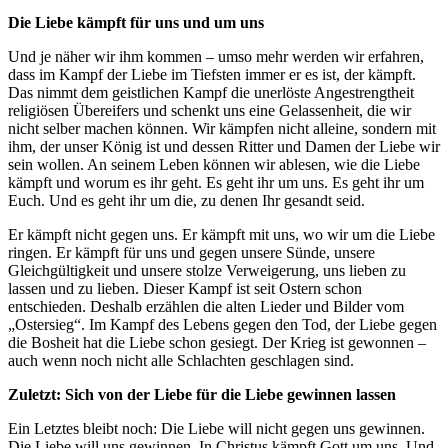
Die Liebe kämpft für uns und um uns
Und je näher wir ihm kommen – umso mehr werden wir erfahren,
dass im Kampf der Liebe im Tiefsten immer er es ist, der kämpft.
Das nimmt dem geistlichen Kampf die unerlöste Angestrengtheit
religiösen Übereifers und schenkt uns eine Gelassenheit, die wir
nicht selber machen können. Wir kämpfen nicht alleine, sondern mit
ihm, der unser König ist und dessen Ritter und Damen der Liebe wir
sein wollen. An seinem Leben können wir ablesen, wie die Liebe
kämpft und worum es ihr geht. Es geht ihr um uns. Es geht ihr um
Euch. Und es geht ihr um die, zu denen Ihr gesandt seid.
Er kämpft nicht gegen uns. Er kämpft mit uns, wo wir um die Liebe
ringen. Er kämpft für uns und gegen unsere Sünde, unsere
Gleichgültigkeit und unsere stolze Verweigerung, uns lieben zu
lassen und zu lieben. Dieser Kampf ist seit Ostern schon
entschieden. Deshalb erzählen die alten Lieder und Bilder vom
„Ostersieg“. Im Kampf des Lebens gegen den Tod, der Liebe gegen
die Bosheit hat die Liebe schon gesiegt. Der Krieg ist gewonnen –
auch wenn noch nicht alle Schlachten geschlagen sind.
Zuletzt: Sich von der Liebe für die Liebe gewinnen lassen
Ein Letztes bleibt noch: Die Liebe will nicht gegen uns gewinnen.
Die Liebe will uns gewinnen. In Christus kämpft Gott um uns. Und