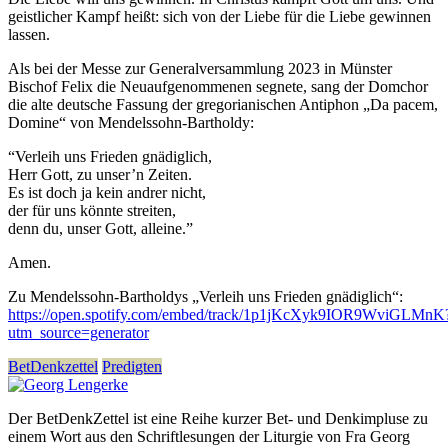
geistlicher Kampf heißt: sich von der Liebe für die Liebe gewinnen
lassen.
Als bei der Messe zur Generalversammlung 2023 in Münster
Bischof Felix die Neuaufgenommenen segnete, sang der Domchor
die alte deutsche Fassung der gregorianischen Antiphon „Da pacem,
Domine“ von Mendelssohn-Bartholdy:
“Verleih uns Frieden gnädiglich,
Herr Gott, zu unser’n Zeiten.
Es ist doch ja kein andrer nicht,
der für uns könnte streiten,
denn du, unser Gott, alleine.”
Amen.
Zu Mendelssohn-Bartholdys „Verleih uns Frieden gnädiglich“:
https://open.spotify.com/embed/track/1p1jKcXyk9IOR9WviGLMnK
utm_source=generator
BetDenkzettel
Predigten
Der BetDenkZettel ist eine Reihe kurzer Bet- und Denkimpluse zu
einem Wort aus den Schriftlesungen der Liturgie von Fra Georg