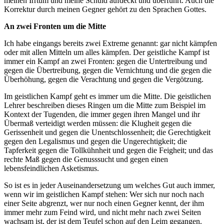
meinen Irrtum und meine Schuld aufdeckt und überführt. Auch die
Korrektur durch meinen Gegner gehört zu den Sprachen Gottes.
An zwei Fronten um die Mitte
Ich habe eingangs bereits zwei Extreme genannt: gar nicht kämpfen
oder mit allen Mitteln um alles kämpfen. Der geistliche Kampf ist
immer ein Kampf an zwei Fronten: gegen die Untertreibung und
gegen die Übertreibung, gegen die Vernichtung und die gegen die
Überhöhung, gegen die Verachtung und gegen die Vergötzung.
Im geistlichen Kampf geht es immer um die Mitte. Die geistlichen
Lehrer beschreiben dieses Ringen um die Mitte zum Beispiel im
Kontext der Tugenden, die immer gegen ihren Mangel und ihr
Übermaß verteidigt werden müssen: die Klugheit gegen die
Gerissenheit und gegen die Unentschlossenheit; die Gerechtigkeit
gegen den Legalismus und gegen die Ungerechtigkeit; die
Tapferkeit gegen die Tollkühnheit und gegen die Feigheit; und das
rechte Maß gegen die Genusssucht und gegen einen
lebensfeindlichen Asketismus.
So ist es in jeder Auseinandersetzung um welches Gut auch immer,
wenn wir im geistlichen Kampf stehen: Wer sich nur noch nach
einer Seite abgrenzt, wer nur noch einen Gegner kennt, der ihm
immer mehr zum Feind wird, und nicht mehr nach zwei Seiten
wachsam ist, der ist dem Teufel schon auf den Leim gegangen.