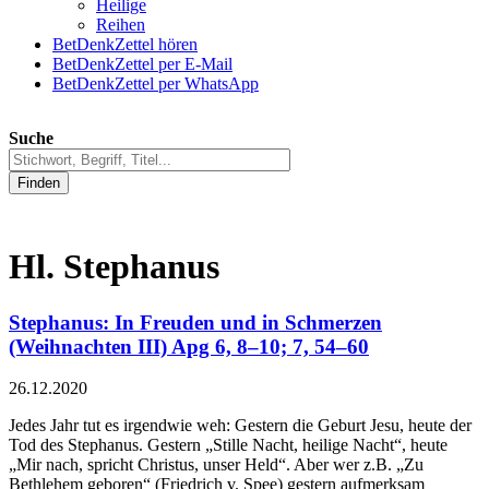
Heilige
Reihen
BetDenkZettel hören
BetDenkZettel per E-Mail
BetDenkZettel per WhatsApp
Suche
Finden
Hl. Stephanus
Stephanus: In Freuden und in Schmerzen
(Weihnachten III) Apg 6, 8–10; 7, 54–60
26.12.2020
Jedes Jahr tut es irgendwie weh: Gestern die Geburt Jesu, heute der
Tod des Stephanus. Gestern „Stille Nacht, heilige Nacht“, heute
„Mir nach, spricht Christus, unser Held“. Aber wer z.B. „Zu
Bethlehem geboren“ (Friedrich v. Spee) gestern aufmerksam