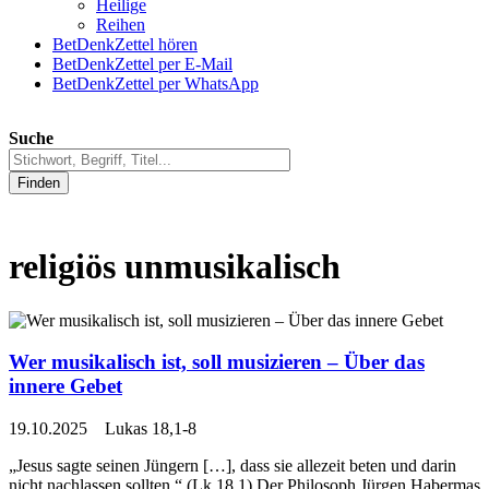
Heilige
Reihen
BetDenkZettel hören
BetDenkZettel per E-Mail
BetDenkZettel per WhatsApp
Suche
Finden
religiös unmusikalisch
Wer musikalisch ist, soll musizieren – Über das
innere Gebet
19.10.2025 Lukas 18,1-8
„Jesus sagte seinen Jüngern […], dass sie allezeit beten und darin
nicht nachlassen sollten.“ (Lk 18,1) Der Philosoph Jürgen Habermas