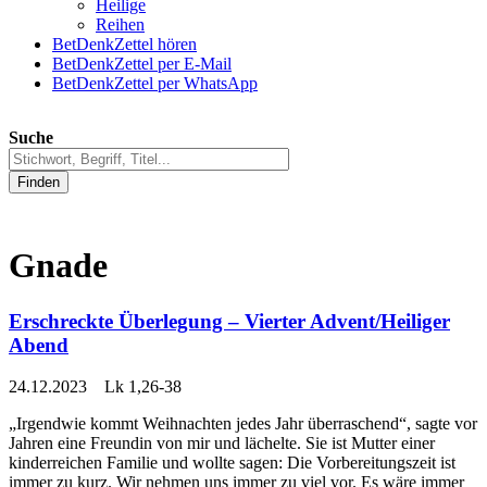
Heilige
Reihen
BetDenkZettel hören
BetDenkZettel per E-Mail
BetDenkZettel per WhatsApp
Suche
Finden
Gnade
Erschreckte Überlegung – Vierter Advent/Heiliger
Abend
24.12.2023 Lk 1,26-38
„Irgendwie kommt Weihnachten jedes Jahr überraschend“, sagte vor
Jahren eine Freundin von mir und lächelte. Sie ist Mutter einer
kinderreichen Familie und wollte sagen: Die Vorbereitungszeit ist
immer zu kurz. Wir nehmen uns immer zu viel vor. Es wäre immer