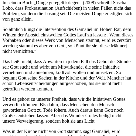
In seinem Buch „Dinge geregelt kriegen“ (2008) schreibt Sascha
Lobo, dass Prokrastination (Aufschieben) in vielen Fällen nicht das
Problem, sondern die Lösung sei. Die meisten Dinge erledigten sich
von ganz allein.
So ähnlich klingt die Intervention des Gamaliël im Hohen Rat, dem
Wirken der Apostel einstweilen Gottes Lauf zu lassen: „Wenn dieses
Vorhaben oder dieses Werk von Menschen stammt, wird es zerstört
werden; stammt es aber von Gott, so könnt ihr sie [diese Männer]
nicht vernichten.“
Das heißt nicht, dass Abwarten in jedem Fall das Gebot der Stunde
sei: Gott sucht und wirbt um Mitwirkende, die seine Initiative
vernehmen und annehmen, kraftvoll wollen und umsetzen. So
beginnt Gott seine Sachen in der Kirche und der Welt. Mancher hat
schon Lebensentscheidungen aufgeschoben, bis sie nicht mehr
getroffen werden konnten.
Und es gehört zu unserer Freiheit, dass wir die Initiativen Gottes
verwerfen können. Bis dahin, dass Menschen den Mensch
gewordenen Gott zu Tode foltern. Auch daraus kann Gott noch
Großes entstehen lassen. Aber das Wunder Gottes heiligt nicht
unsere Verweigerung, sondern holt sie ans Licht.
Was in der Kirche nicht von Gott stammt, sagt Gamaliël, wird