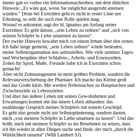
immer gab es vorher ein Informationsschreiben, mit dem üblichen
Hinweis: „Es wäre gut, wenn Sie möglichst ausgeruht anreisen
würden.“ Denn bei Exerzitien geht es nicht in erster Linie um
Erholung, so sehr die auch eine Rolle spielen mag.
Worauf es ankommt, sagt der hl. Ignatius am Anfang seiner
Exerzitien: Es geht darum, „sein Leben zu ordnen“ und „sich von
seinem Schöpfer in Liebe umarmen zu lassen“.
Der zweite Hinweis bewahrt mich vor einem Irrtum über den ersten.
Ich habe lange gemeint, „sein Leben ordnen“ würde bedeuten,
meine Selbstorganisation neu aufzustellen. Wie viele unnütze Tages-
und Wochenpläne über Schlafens-, Arbeits- und Essenszeiten,
Zeiten für Sport, Muße, Freunde habe ich in Exerzitien schon
gemacht!
Aber nicht Zeitmanagement ist mein größtes Problem, sondern die
Relevanzverschiebung der Pharisäer. Ich mache das Kleine groß
und das Große klein. Mir werden Nebensachen zu Hauptsachen und
Zwischenziele zu Lebenszielen.
Und über das äußere Leben mit seinen Gewohnheiten und
Erwartungen kommt mir das innere Leben abhanden: das
unablässige Gespräch meines Schöpfers mit seinem Geschöpf.
Es geht also gerade nicht um Selbstoptimierung, sondern darum,
mich „von meinem Schöpfer in Liebe umarmen zu lassen“. Und das
heißt, mich mit meinem Schöpfer so ins Benehmen zu setzen, dass
ich ihn wieder in allen Dingen suche und finde, der mich „durch die
Wirklichkeit umarmt“ (Willi Lambert SJ).