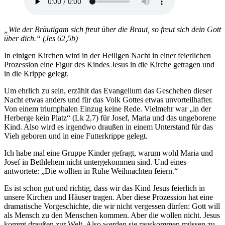
„Wie der Bräutigam sich freut über die Braut, so freut sich dein Gott
über dich.“ (Jes 62,5b)
In einigen Kirchen wird in der Heiligen Nacht in einer feierlichen
Prozession eine Figur des Kindes Jesus in die Kirche getragen und
in die Krippe gelegt.
Um ehrlich zu sein, erzählt das Evangelium das Geschehen dieser
Nacht etwas anders und für das Volk Gottes etwas unvorteilhafter.
Von einem triumphalen Einzug keine Rede. Vielmehr war „in der
Herberge kein Platz“ (Lk 2,7) für Josef, Maria und das ungeborene
Kind. Also wird es irgendwo draußen in einem Unterstand für das
Vieh geboren und in eine Futterkrippe gelegt.
Ich habe mal eine Gruppe Kinder gefragt, warum wohl Maria und
Josef in Bethlehem nicht untergekommen sind. Und eines
antwortete: „Die wollten in Ruhe Weihnachten feiern.“
Es ist schon gut und richtig, dass wir das Kind Jesus feierlich in
unsere Kirchen und Häuser tragen. Aber diese Prozession hat eine
dramatische Vorgeschichte, die wir nicht vergessen dürfen: Gott will
als Mensch zu den Menschen kommen. Aber die wollen nicht. Jesus
kommt draußen zur Welt. Also werden sie rauskommen müssen zu